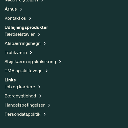
Århus
Kontakt os
Udlejningsprodukter
Færdselstavler
Afspærringshegn
Trafikværn
Støjskærm og skalsikring
TMA og skiltevogn
Links
Job og karriere
Bæredygtighed
Handelsbetingelser
Persondatapolitik