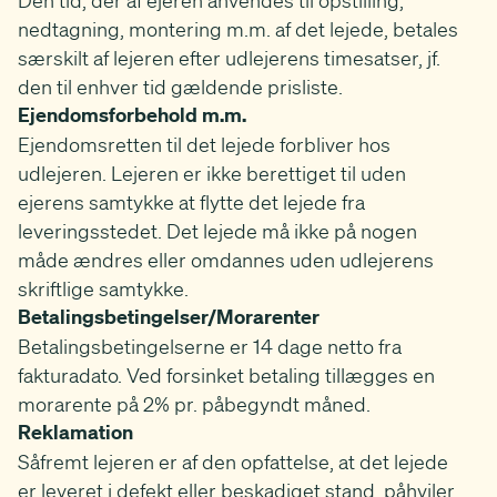
Den tid, der af ejeren anvendes til opstilling,
nedtagning, montering m.m. af det lejede, betales
særskilt af lejeren efter udlejerens timesatser, jf.
den til enhver tid gældende prisliste.
Ejendomsforbehold m.m.
Ejendomsretten til det lejede forbliver hos
udlejeren. Lejeren er ikke berettiget til uden
ejerens samtykke at flytte det lejede fra
leveringsstedet. Det lejede må ikke på nogen
måde ændres eller omdannes uden udlejerens
skriftlige samtykke.
Betalingsbetingelser/Morarenter
Betalingsbetingelserne er 14 dage netto fra
fakturadato. Ved forsinket betaling tillægges en
morarente på 2% pr. påbegyndt måned.
Reklamation
Såfremt lejeren er af den opfattelse, at det lejede
er leveret i defekt eller beskadiget stand, påhviler