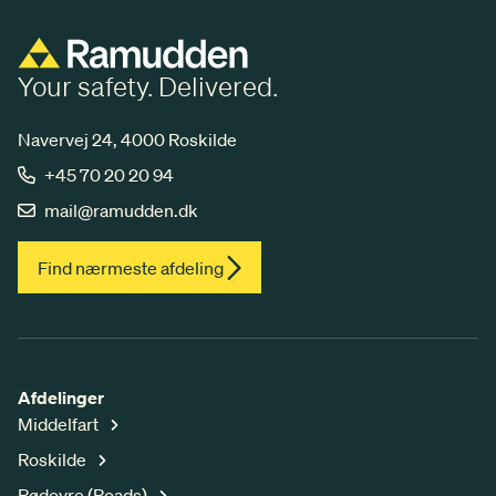
Your safety. Delivered.
Navervej 24, 4000 Roskilde
+45 70 20 20 94
mail@ramudden.dk
Find nærmeste afdeling
Afdelinger
Middelfart
Roskilde
Rødovre (Roads)