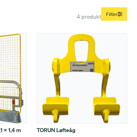
Filter
4 produkt
1 x 1,4 m
TORUN Løfteåg