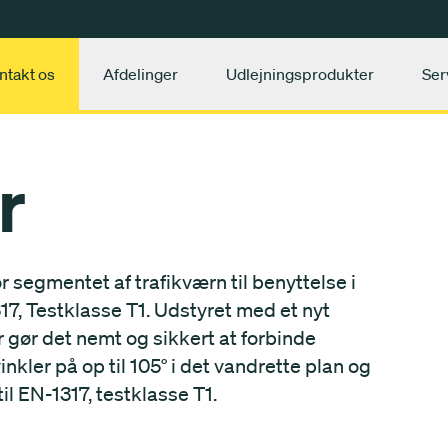
ntakt os
Afdelinger
Udlejningsprodukter
Ser
r
r segmentet af trafikværn til benyttelse i
17, Testklasse T1. Udstyret med et nyt
gør det nemt og sikkert at forbinde
nkler på op til 105° i det vandrette plan og
til EN-1317, testklasse T1.