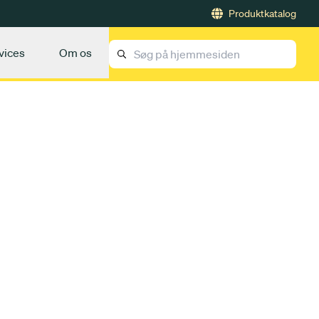
Produktkatalog
vices
Om os