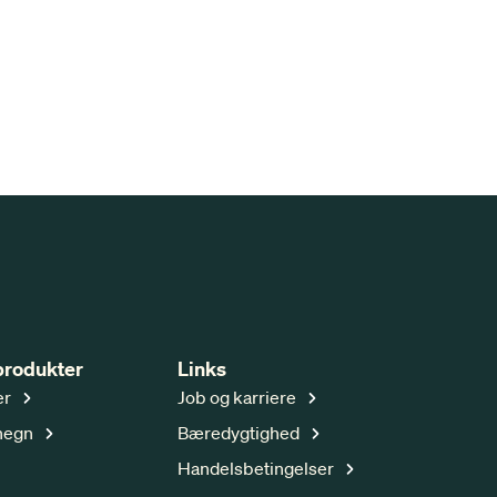
produkter
Links
er
Job og karriere
hegn
Bæredygtighed
Handelsbetingelser