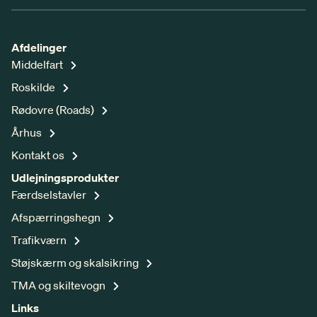
Afdelinger
Middelfart
Roskilde
Rødovre (Roads)
Århus
Kontakt os
Udlejningsprodukter
Færdselstavler
Afspærringshegn
Trafikværn
Støjskærm og skalsikring
TMA og skiltevogn
Links