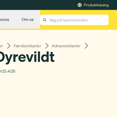
Produktkatalog
vices
Om os
er
Færdselstavler
Advarselstavler
yrevildt
0.02-A26