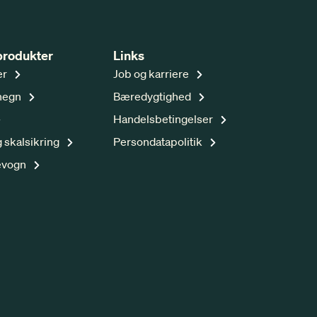
produkter
Links
er
Job og karriere
hegn
Bæredygtighed
Handelsbetingelser
 skalsikring
Persondatapolitik
evogn