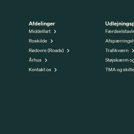
Afdelinger
Udlejnings
Middelfart
Færdselstavl
Roskilde
Afspærrings
Rødovre (Roads)
Trafikværn
Århus
Støjskærm og
Kontakt os
TMA og skilt