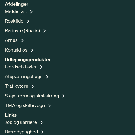
Afdelinger
Middelfart
Roskilde
Rødovre (Roads)
Århus
Kontakt os
Udlejningsprodukter
Færdselstavler
Afspærringshegn
Trafikværn
Støjskærm og skalsikring
TMA og skiltevogn
Links
Job og karriere
Bæredygtighed