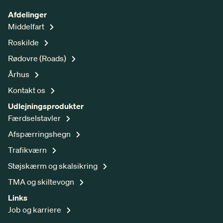
Afdelinger
Middelfart
Roskilde
Rødovre (Roads)
Århus
Kontakt os
Udlejningsprodukter
Færdselstavler
Afspærringshegn
Trafikværn
Støjskærm og skalsikring
TMA og skiltevogn
Links
Job og karriere