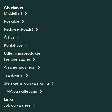
Afdelinger
Middelfart
Roskilde
Rødovre (Roads)
Århus
Kontakt os
Udlejningsprodukter
Færdselstavler
Afspærringshegn
Trafikværn
Støjskærm og skalsikring
TMA og skiltevogn
Links
Job og karriere