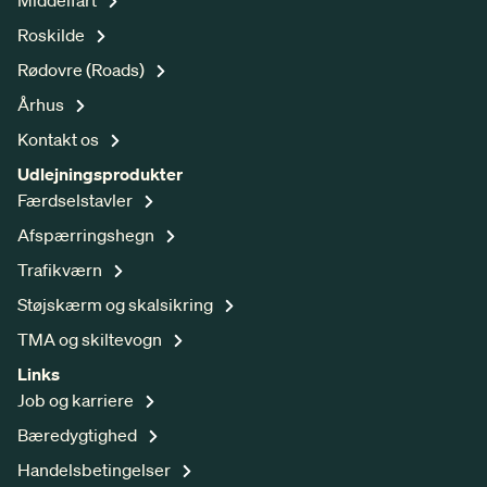
Roskilde
Rødovre (Roads)
Århus
Kontakt os
Udlejningsprodukter
Færdselstavler
Afspærringshegn
Trafikværn
Støjskærm og skalsikring
TMA og skiltevogn
Links
Job og karriere
Bæredygtighed
Handelsbetingelser