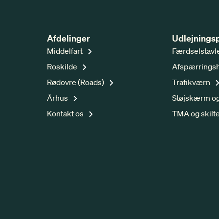
Afdelinger
Udlejnings
Middelfart
Færdselstavl
Roskilde
Afspærrings
Rødovre (Roads)
Trafikværn
Århus
Støjskærm og
Kontakt os
TMA og skilt