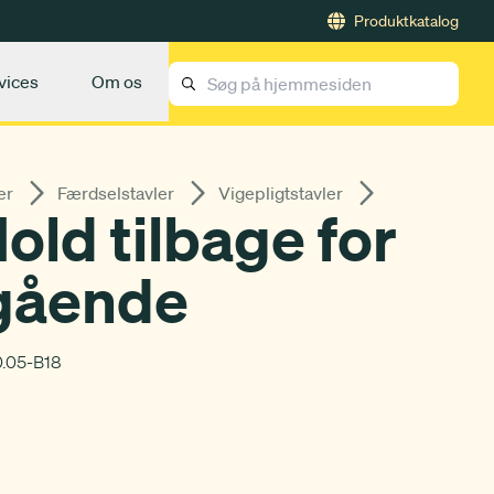
Produktkatalog
vices
Om os
er
Færdselstavler
Vigepligtstavler
old tilbage for
gående
.05-B18