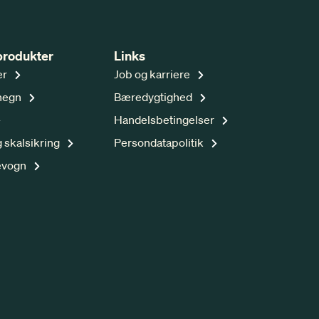
produkter
Links
er
Job og karriere
hegn
Bæredygtighed
Handelsbetingelser
 skalsikring
Persondatapolitik
evogn