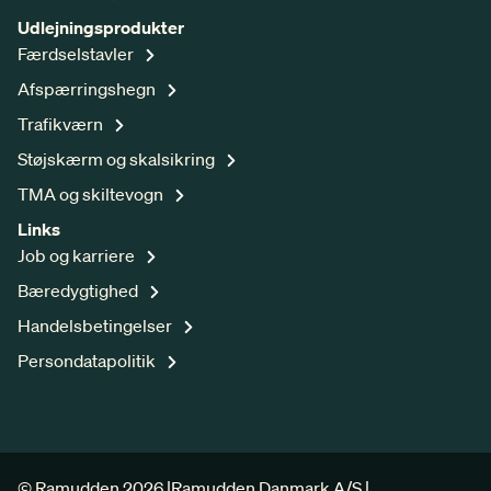
Udlejningsprodukter
Færdselstavler
Afspærringshegn
Trafikværn
Støjskærm og skalsikring
TMA og skiltevogn
Links
Job og karriere
Bæredygtighed
Handelsbetingelser
Persondatapolitik
© Ramudden 2026 |
Ramudden Danmark A/S |