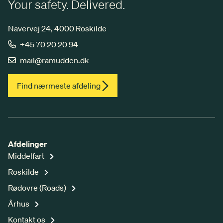
Your safety. Delivered.
Navervej 24, 4000 Roskilde
+45 70 20 20 94
mail@ramudden.dk
Find nærmeste afdeling
Afdelinger
Middelfart
Roskilde
Rødovre (Roads)
Århus
Kontakt os